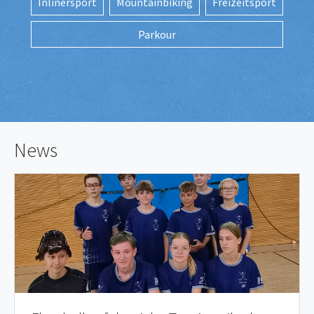
Inlinersport
Mountainbiking
Freizeitsport
Parkour
News